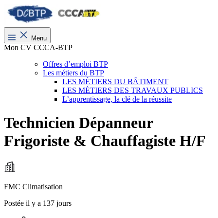
Menu
Mon CV CCCA-BTP
Offres d’emploi BTP
Les métiers du BTP
LES MÉTIERS DU BÂTIMENT
LES MÉTIERS DES TRAVAUX PUBLICS
L’apprentissage, la clé de la réussite
Technicien Dépanneur
Frigoriste & Chauffagiste H/F
FMC Climatisation
Postée il y a 137 jours