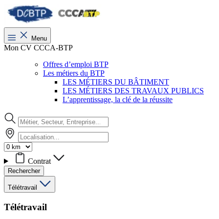
Menu
Mon CV CCCA-BTP
Offres d’emploi BTP
Les métiers du BTP
LES MÉTIERS DU BÂTIMENT
LES MÉTIERS DES TRAVAUX PUBLICS
L’apprentissage, la clé de la réussite
Contrat
Rechercher
Télétravail
Télétravail