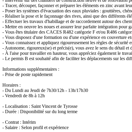
- Intervenir sur des chantiers de construction neuve et de rénovation p
- Tracer, découper, façonner et préparer les éléments en zinc avant leur 
- Poser les systèmes d'évacuation des eaux pluviales : gouttières, chén
- Réaliser la pose et le façonnage des rives, ainsi que des différents é
- Effectuer les travaux d'habillage et de raccordement autour des cheminé
- Mettre en oeuvre les noues et assurer leur parfaite intégration pour ga
- Vous êtes titulaire des CACES R482 catégorie F et/ou R486 catégorie
- Vous disposez d'une formation ou d'une expérience en couverture et/ou
- Vous connaissez et appliquez rigoureusement les règles de sécurité en
- Autonome, rigoureux(se) et précis(e), vous avez le sens du détail et du
- À l'aise pour travailler en hauteur, vous appréciez également le trava
- Le permis B est souhaité afin de faciliter les déplacements sur les dif
Informations supplémentaires :
- Prise de poste rapidement
Horaires :
- Du Lundi au Jeudi de 7h30/12h - 13h/17h30
- Vendredi de 8h à 12h
- Localisation : Saint Vincent de Tyrosse
- Durée : Disponibilité sur du long terme
- Contrat : Intérim
- Salaire : Selon profil et expérience