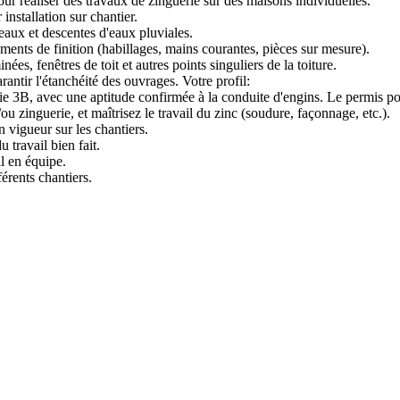
our réaliser des travaux de zinguerie sur des maisons individuelles.
installation sur chantier.
eaux et descentes d'eaux pluviales.
léments de finition (habillages, mains courantes, pièces sur mesure).
es, fenêtres de toit et autres points singuliers de la toiture.
rantir l'étanchéité des ouvrages. Votre profil:
 3B, avec une aptitude confirmée à la conduite d'engins. Le permis poi
 zinguerie, et maîtrisez le travail du zinc (soudure, façonnage, etc.).
 vigueur sur les chantiers.
 travail bien fait.
il en équipe.
férents chantiers.