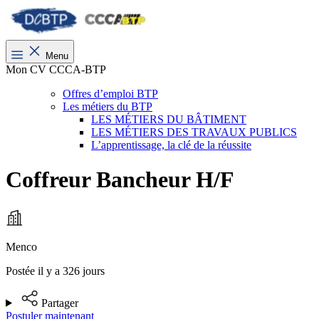
Menu
Mon CV CCCA-BTP
Offres d’emploi BTP
Les métiers du BTP
LES MÉTIERS DU BÂTIMENT
LES MÉTIERS DES TRAVAUX PUBLICS
L’apprentissage, la clé de la réussite
Coffreur Bancheur H/F
Menco
Postée il y a 326 jours
Partager
Postuler maintenant