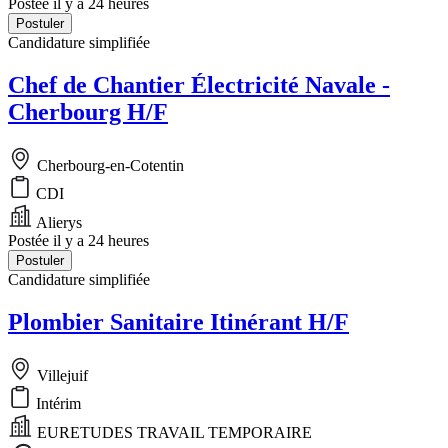
Postée il y a 24 heures
Postuler
Candidature simplifiée
Chef de Chantier Électricité Navale -
Cherbourg H/F
Cherbourg-en-Cotentin
CDI
Alierys
Postée il y a 24 heures
Postuler
Candidature simplifiée
Plombier Sanitaire Itinérant H/F
Villejuif
Intérim
EURETUDES TRAVAIL TEMPORAIRE