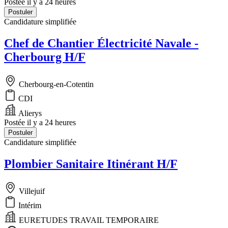
Postée il y a 24 heures
Postuler
Candidature simplifiée
Chef de Chantier Électricité Navale -
Cherbourg H/F
Cherbourg-en-Cotentin
CDI
Alierys
Postée il y a 24 heures
Postuler
Candidature simplifiée
Plombier Sanitaire Itinérant H/F
Villejuif
Intérim
EURETUDES TRAVAIL TEMPORAIRE