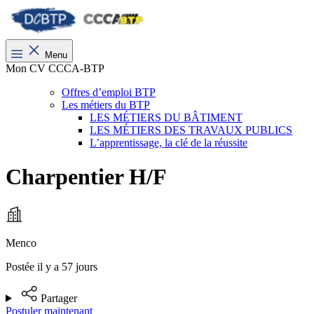
Menu
Mon CV CCCA-BTP
Offres d’emploi BTP
Les métiers du BTP
LES MÉTIERS DU BÂTIMENT
LES MÉTIERS DES TRAVAUX PUBLICS
L’apprentissage, la clé de la réussite
Charpentier H/F
Menco
Postée il y a 57 jours
Partager
Postuler maintenant