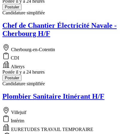
Postée il y a 24 heures
Postuler
Candidature simplifiée
Chef de Chantier Électricité Navale -
Cherbourg H/F
Cherbourg-en-Cotentin
CDI
Alierys
Postée il y a 24 heures
Postuler
Candidature simplifiée
Plombier Sanitaire Itinérant H/F
Villejuif
Intérim
EURETUDES TRAVAIL TEMPORAIRE