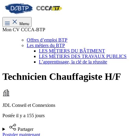
Menu
Mon CV CCCA-BTP
Offres d’emploi BTP
Les métiers du BTP
LES MÉTIERS DU BÂTIMENT
LES MÉTIERS DES TRAVAUX PUBLICS
L’apprentissage, la clé de la réussite
Technicien Chauffagiste H/F
JDL Conseil et Connexions
Postée il y a 155 jours
Partager
Postuler maintenant