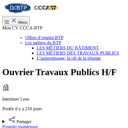
Menu
Mon CV CCCA-BTP
Offres d’emploi BTP
Les métiers du BTP
LES MÉTIERS DU BÂTIMENT
LES MÉTIERS DES TRAVAUX PUBLICS
L’apprentissage, la clé de la réussite
Ouvrier Travaux Publics H/F
Interinser Lens
Postée il y a 210 jours
Partager
Postuler maintenant