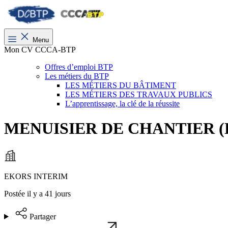
Menu
Mon CV CCCA-BTP
Offres d’emploi BTP
Les métiers du BTP
LES MÉTIERS DU BÂTIMENT
LES MÉTIERS DES TRAVAUX PUBLICS
L’apprentissage, la clé de la réussite
MENUISIER DE CHANTIER (
EKORS INTERIM
Postée il y a 41 jours
Partager