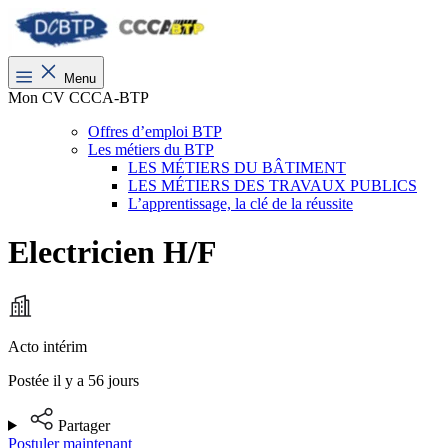
Menu
Mon CV CCCA-BTP
Offres d’emploi BTP
Les métiers du BTP
LES MÉTIERS DU BÂTIMENT
LES MÉTIERS DES TRAVAUX PUBLICS
L’apprentissage, la clé de la réussite
Electricien H/F
Acto intérim
Postée il y a 56 jours
Partager
Postuler maintenant