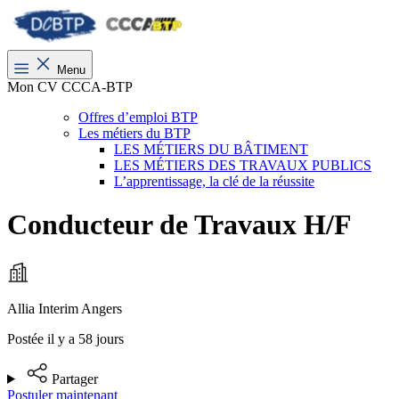
Menu
Mon CV CCCA-BTP
Offres d’emploi BTP
Les métiers du BTP
LES MÉTIERS DU BÂTIMENT
LES MÉTIERS DES TRAVAUX PUBLICS
L’apprentissage, la clé de la réussite
Conducteur de Travaux H/F
Allia Interim Angers
Postée il y a 58 jours
Partager
Postuler maintenant