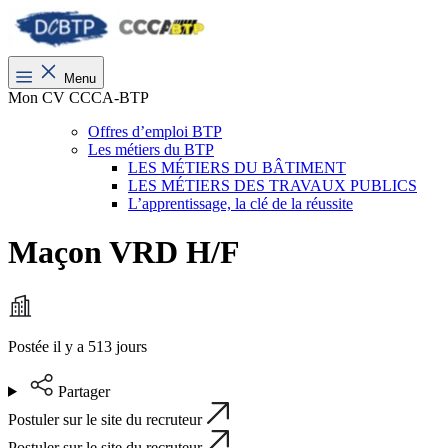
Menu
Mon CV CCCA-BTP
Offres d’emploi BTP
Les métiers du BTP
LES MÉTIERS DU BÂTIMENT
LES MÉTIERS DES TRAVAUX PUBLICS
L’apprentissage, la clé de la réussite
Maçon VRD H/F
Postée il y a 513 jours
Partager
Postuler sur le site du recruteur
Postuler sur le site du recruteur