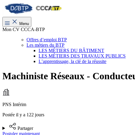
Menu
Mon CV CCCA-BTP
Offres d’emploi BTP
Les métiers du BTP
LES MÉTIERS DU BÂTIMENT
LES MÉTIERS DES TRAVAUX PUBLICS
L’apprentissage, la clé de la réussite
Machiniste Réseaux - Conducte
PNS Intérim
Postée il y a 122 jours
Partager
Postuler maintenant