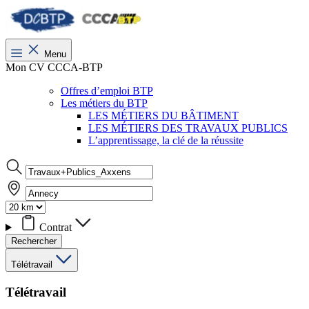
Menu
Mon CV CCCA-BTP
Offres d’emploi BTP
Les métiers du BTP
LES MÉTIERS DU BÂTIMENT
LES MÉTIERS DES TRAVAUX PUBLICS
L’apprentissage, la clé de la réussite
Contrat
Rechercher
Télétravail
Télétravail