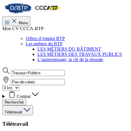
Menu
Mon CV CCCA-BTP
Offres d’emploi BTP
Les métiers du BTP
LES MÉTIERS DU BÂTIMENT
LES MÉTIERS DES TRAVAUX PUBLICS
L’apprentissage, la clé de la réussite
Contrat
Rechercher
Télétravail
Télétravail