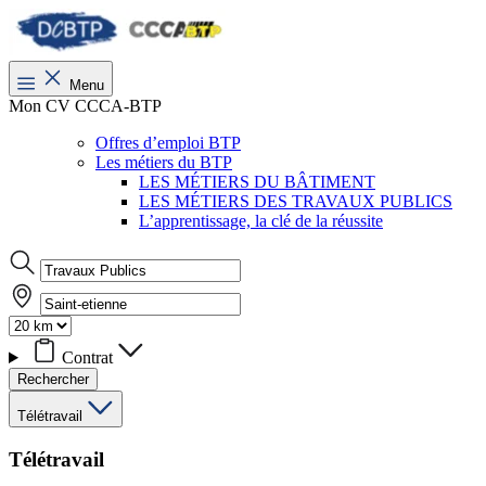
Menu
Mon CV CCCA-BTP
Offres d’emploi BTP
Les métiers du BTP
LES MÉTIERS DU BÂTIMENT
LES MÉTIERS DES TRAVAUX PUBLICS
L’apprentissage, la clé de la réussite
Contrat
Rechercher
Télétravail
Télétravail