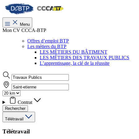
Menu
Mon CV CCCA-BTP
Offres d’emploi BTP
Les métiers du BTP
LES MÉTIERS DU BÂTIMENT
LES MÉTIERS DES TRAVAUX PUBLICS
L’apprentissage, la clé de la réussite
Contrat
Rechercher
Télétravail
Télétravail