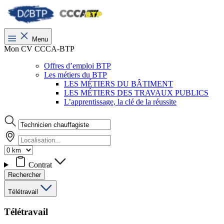
Menu
Mon CV CCCA-BTP
Offres d’emploi BTP
Les métiers du BTP
LES MÉTIERS DU BÂTIMENT
LES MÉTIERS DES TRAVAUX PUBLICS
L’apprentissage, la clé de la réussite
Contrat
Rechercher
Télétravail
Télétravail