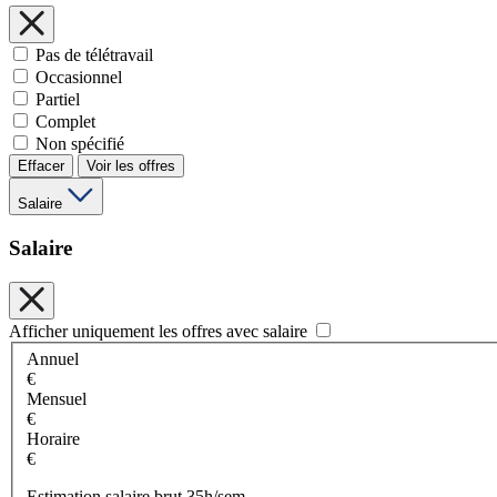
Pas de télétravail
Occasionnel
Partiel
Complet
Non spécifié
Effacer
Voir les offres
Salaire
Salaire
Afficher uniquement les offres avec salaire
Annuel
€
Mensuel
€
Horaire
€
Estimation salaire brut 35h/sem.