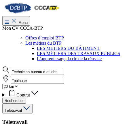
Menu
Mon CV CCCA-BTP
Offres d’emploi BTP
Les métiers du BTP
LES MÉTIERS DU BÂTIMENT
LES MÉTIERS DES TRAVAUX PUBLICS
L’apprentissage, la clé de la réussite
Contrat
Rechercher
Télétravail
Télétravail