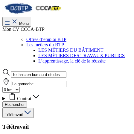
Menu
Mon CV CCCA-BTP
Offres d’emploi BTP
Les métiers du BTP
LES MÉTIERS DU BÂTIMENT
LES MÉTIERS DES TRAVAUX PUBLICS
L’apprentissage, la clé de la réussite
Contrat
Rechercher
Télétravail
Télétravail