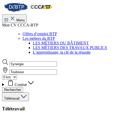
Menu
Mon CV CCCA-BTP
Offres d’emploi BTP
Les métiers du BTP
LES MÉTIERS DU BÂTIMENT
LES MÉTIERS DES TRAVAUX PUBLICS
L’apprentissage, la clé de la réussite
Contrat
Rechercher
Télétravail
Télétravail