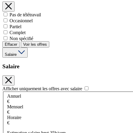
Pas de télétravail
Occasionnel
Partiel
Complet
Non spécifié
Effacer
Voir les offres
Salaire
Salaire
Afficher uniquement les offres avec salaire
Annuel
€
Mensuel
€
Horaire
€
Estimation salaire brut 35h/sem.