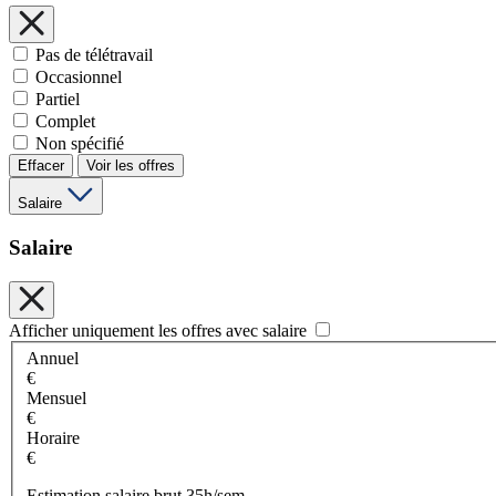
Pas de télétravail
Occasionnel
Partiel
Complet
Non spécifié
Effacer
Voir les offres
Salaire
Salaire
Afficher uniquement les offres avec salaire
Annuel
€
Mensuel
€
Horaire
€
Estimation salaire brut 35h/sem.