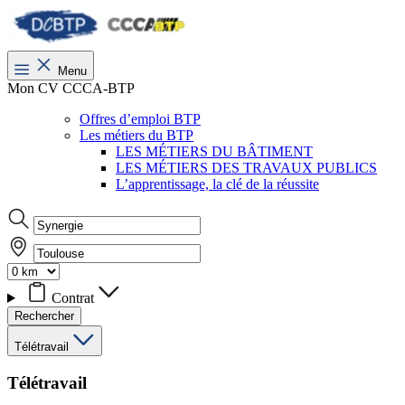
Menu
Mon CV CCCA-BTP
Offres d’emploi BTP
Les métiers du BTP
LES MÉTIERS DU BÂTIMENT
LES MÉTIERS DES TRAVAUX PUBLICS
L’apprentissage, la clé de la réussite
Contrat
Rechercher
Télétravail
Télétravail