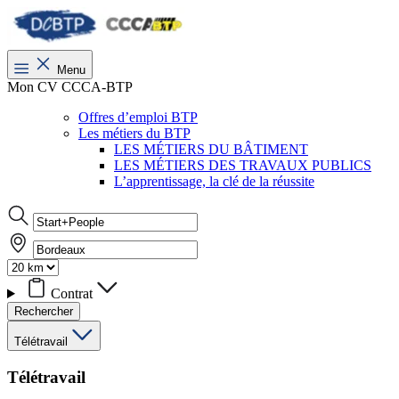
Menu
Mon CV CCCA-BTP
Offres d’emploi BTP
Les métiers du BTP
LES MÉTIERS DU BÂTIMENT
LES MÉTIERS DES TRAVAUX PUBLICS
L’apprentissage, la clé de la réussite
Contrat
Rechercher
Télétravail
Télétravail