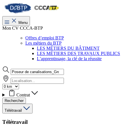
Menu
Mon CV CCCA-BTP
Offres d’emploi BTP
Les métiers du BTP
LES MÉTIERS DU BÂTIMENT
LES MÉTIERS DES TRAVAUX PUBLICS
L’apprentissage, la clé de la réussite
Contrat
Rechercher
Télétravail
Télétravail