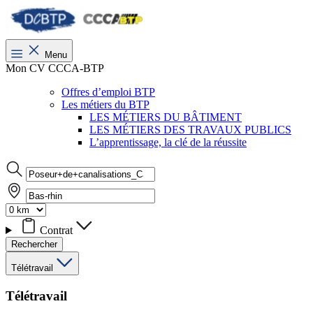
Menu
Mon CV CCCA-BTP
Offres d’emploi BTP
Les métiers du BTP
LES MÉTIERS DU BÂTIMENT
LES MÉTIERS DES TRAVAUX PUBLICS
L’apprentissage, la clé de la réussite
Contrat
Rechercher
Télétravail
Télétravail