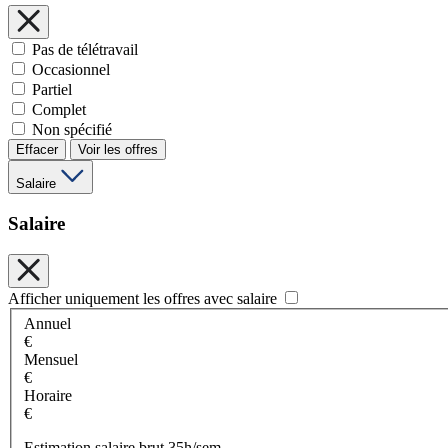
Pas de télétravail
Occasionnel
Partiel
Complet
Non spécifié
Effacer
Voir les offres
Salaire
Salaire
Afficher uniquement les offres avec salaire
Annuel
€
Mensuel
€
Horaire
€
Estimation salaire brut 35h/sem.