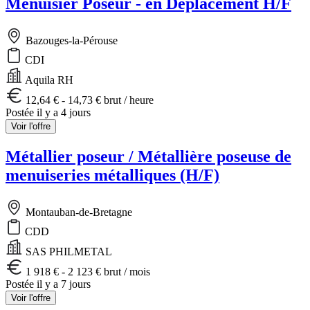
Menuisier Poseur - en Déplacement H/F
Bazouges-la-Pérouse
CDI
Aquila RH
12,64 € - 14,73 € brut / heure
Postée il y a 4 jours
Voir l'offre
Métallier poseur / Métallière poseuse de
menuiseries métalliques (H/F)
Montauban-de-Bretagne
CDD
SAS PHILMETAL
1 918 € - 2 123 € brut / mois
Postée il y a 7 jours
Voir l'offre