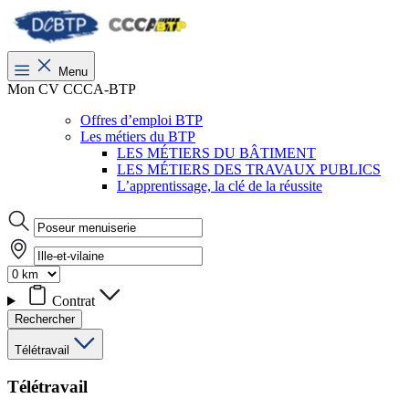
Menu
Mon CV CCCA-BTP
Offres d’emploi BTP
Les métiers du BTP
LES MÉTIERS DU BÂTIMENT
LES MÉTIERS DES TRAVAUX PUBLICS
L’apprentissage, la clé de la réussite
Contrat
Rechercher
Télétravail
Télétravail