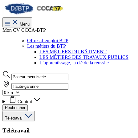
Menu
Mon CV CCCA-BTP
Offres d’emploi BTP
Les métiers du BTP
LES MÉTIERS DU BÂTIMENT
LES MÉTIERS DES TRAVAUX PUBLICS
L’apprentissage, la clé de la réussite
Contrat
Rechercher
Télétravail
Télétravail