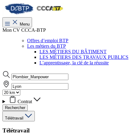
Menu
Mon CV CCCA-BTP
Offres d’emploi BTP
Les métiers du BTP
LES MÉTIERS DU BÂTIMENT
LES MÉTIERS DES TRAVAUX PUBLICS
L’apprentissage, la clé de la réussite
Contrat
Rechercher
Télétravail
Télétravail