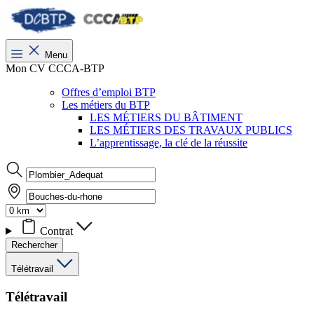
Menu
Mon CV CCCA-BTP
Offres d’emploi BTP
Les métiers du BTP
LES MÉTIERS DU BÂTIMENT
LES MÉTIERS DES TRAVAUX PUBLICS
L’apprentissage, la clé de la réussite
Contrat
Rechercher
Télétravail
Télétravail