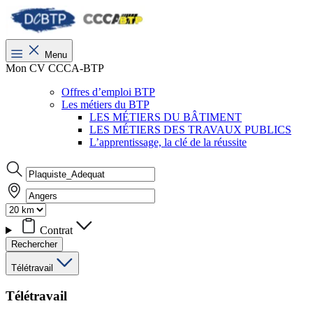
Menu
Mon CV CCCA-BTP
Offres d’emploi BTP
Les métiers du BTP
LES MÉTIERS DU BÂTIMENT
LES MÉTIERS DES TRAVAUX PUBLICS
L’apprentissage, la clé de la réussite
Contrat
Rechercher
Télétravail
Télétravail