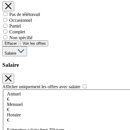
Pas de télétravail
Occasionnel
Partiel
Complet
Non spécifié
Effacer
Voir les offres
Salaire
Salaire
Afficher uniquement les offres avec salaire
Annuel
€
Mensuel
€
Horaire
€
Estimation salaire brut 35h/sem.