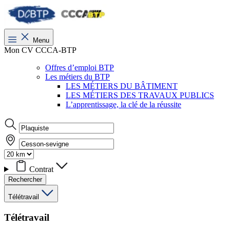
Menu
Mon CV CCCA-BTP
Offres d’emploi BTP
Les métiers du BTP
LES MÉTIERS DU BÂTIMENT
LES MÉTIERS DES TRAVAUX PUBLICS
L’apprentissage, la clé de la réussite
Contrat
Rechercher
Télétravail
Télétravail