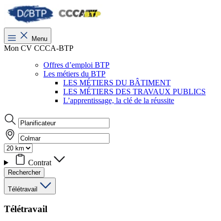
Menu
Mon CV CCCA-BTP
Offres d’emploi BTP
Les métiers du BTP
LES MÉTIERS DU BÂTIMENT
LES MÉTIERS DES TRAVAUX PUBLICS
L’apprentissage, la clé de la réussite
Contrat
Rechercher
Télétravail
Télétravail