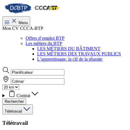
Menu
Mon CV CCCA-BTP
Offres d’emploi BTP
Les métiers du BTP
LES MÉTIERS DU BÂTIMENT
LES MÉTIERS DES TRAVAUX PUBLICS
L’apprentissage, la clé de la réussite
Contrat
Rechercher
Télétravail
Télétravail