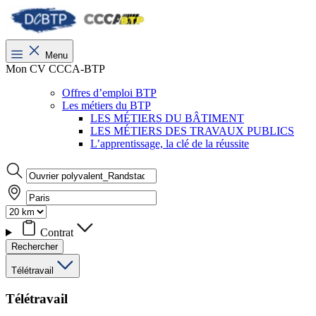
Menu
Mon CV CCCA-BTP
Offres d’emploi BTP
Les métiers du BTP
LES MÉTIERS DU BÂTIMENT
LES MÉTIERS DES TRAVAUX PUBLICS
L’apprentissage, la clé de la réussite
Contrat
Rechercher
Télétravail
Télétravail