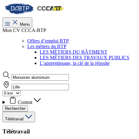
Menu
Mon CV CCCA-BTP
Offres d’emploi BTP
Les métiers du BTP
LES MÉTIERS DU BÂTIMENT
LES MÉTIERS DES TRAVAUX PUBLICS
L’apprentissage, la clé de la réussite
Contrat
Rechercher
Télétravail
Télétravail