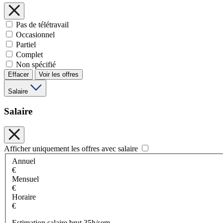
Pas de télétravail
Occasionnel
Partiel
Complet
Non spécifié
Effacer
Voir les offres
Salaire
Salaire
Afficher uniquement les offres avec salaire
Annuel
€
Mensuel
€
Horaire
€
Estimation salaire brut 35h/sem.