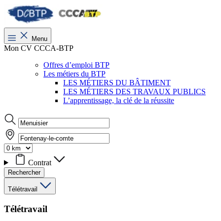
Menu
Mon CV CCCA-BTP
Offres d’emploi BTP
Les métiers du BTP
LES MÉTIERS DU BÂTIMENT
LES MÉTIERS DES TRAVAUX PUBLICS
L’apprentissage, la clé de la réussite
Contrat
Rechercher
Télétravail
Télétravail