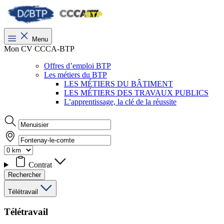
Menu
Mon CV CCCA-BTP
Offres d’emploi BTP
Les métiers du BTP
LES MÉTIERS DU BÂTIMENT
LES MÉTIERS DES TRAVAUX PUBLICS
L’apprentissage, la clé de la réussite
Contrat
Rechercher
Télétravail
Télétravail