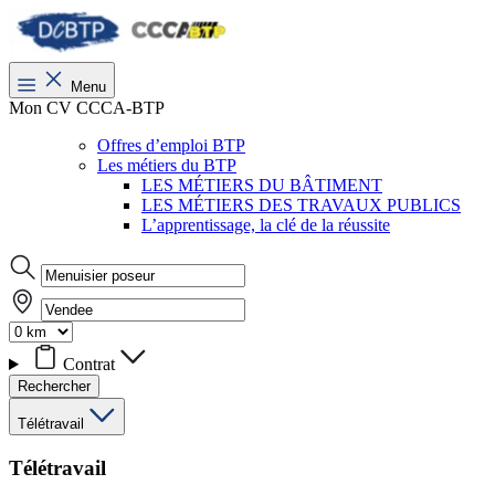
Menu
Mon CV CCCA-BTP
Offres d’emploi BTP
Les métiers du BTP
LES MÉTIERS DU BÂTIMENT
LES MÉTIERS DES TRAVAUX PUBLICS
L’apprentissage, la clé de la réussite
Contrat
Rechercher
Télétravail
Télétravail