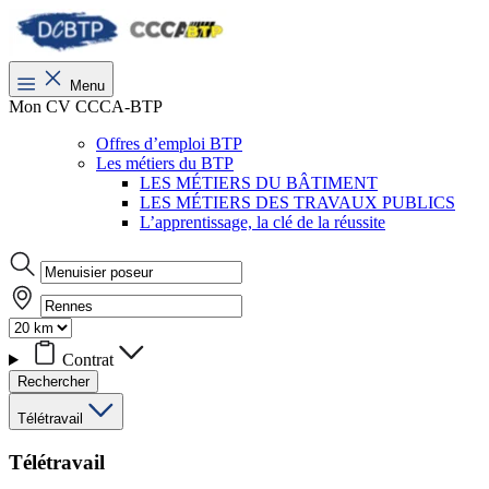
Menu
Mon CV CCCA-BTP
Offres d’emploi BTP
Les métiers du BTP
LES MÉTIERS DU BÂTIMENT
LES MÉTIERS DES TRAVAUX PUBLICS
L’apprentissage, la clé de la réussite
Contrat
Rechercher
Télétravail
Télétravail