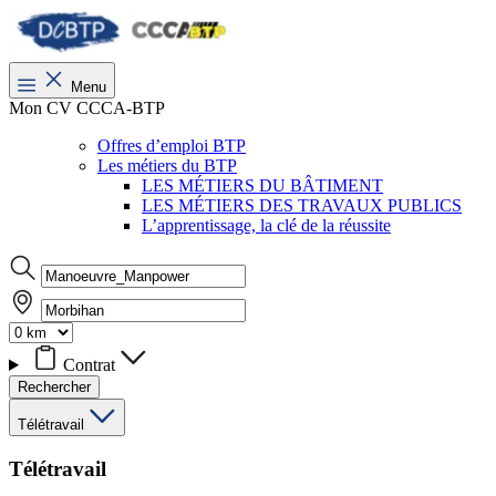
Menu
Mon CV CCCA-BTP
Offres d’emploi BTP
Les métiers du BTP
LES MÉTIERS DU BÂTIMENT
LES MÉTIERS DES TRAVAUX PUBLICS
L’apprentissage, la clé de la réussite
Contrat
Rechercher
Télétravail
Télétravail