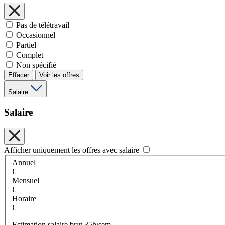
Pas de télétravail
Occasionnel
Partiel
Complet
Non spécifié
Effacer
Voir les offres
Salaire
Salaire
Afficher uniquement les offres avec salaire
Annuel
€
Mensuel
€
Horaire
€
Estimation salaire brut 35h/sem.