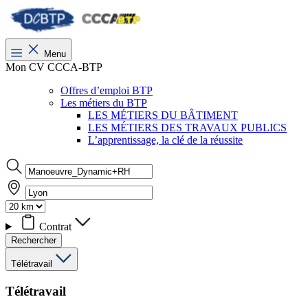
Menu
Mon CV CCCA-BTP
Offres d’emploi BTP
Les métiers du BTP
LES MÉTIERS DU BÂTIMENT
LES MÉTIERS DES TRAVAUX PUBLICS
L’apprentissage, la clé de la réussite
Contrat
Rechercher
Télétravail
Télétravail