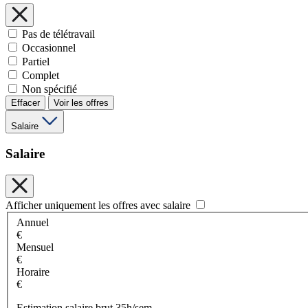
Pas de télétravail
Occasionnel
Partiel
Complet
Non spécifié
Effacer
Voir les offres
Salaire
Salaire
Afficher uniquement les offres avec salaire
Annuel
€
Mensuel
€
Horaire
€
Estimation salaire brut 35h/sem.