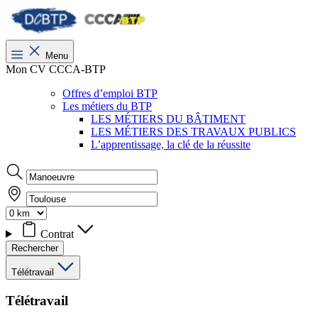
Menu
Mon CV CCCA-BTP
Offres d’emploi BTP
Les métiers du BTP
LES MÉTIERS DU BÂTIMENT
LES MÉTIERS DES TRAVAUX PUBLICS
L’apprentissage, la clé de la réussite
Contrat
Rechercher
Télétravail
Télétravail