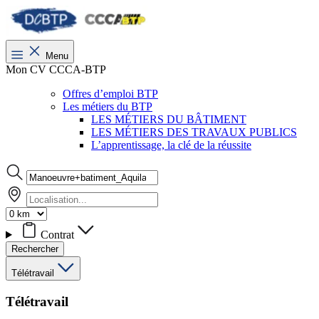
Menu
Mon CV CCCA-BTP
Offres d’emploi BTP
Les métiers du BTP
LES MÉTIERS DU BÂTIMENT
LES MÉTIERS DES TRAVAUX PUBLICS
L’apprentissage, la clé de la réussite
Contrat
Rechercher
Télétravail
Télétravail