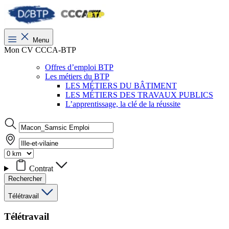
Menu
Mon CV CCCA-BTP
Offres d’emploi BTP
Les métiers du BTP
LES MÉTIERS DU BÂTIMENT
LES MÉTIERS DES TRAVAUX PUBLICS
L’apprentissage, la clé de la réussite
Contrat
Rechercher
Télétravail
Télétravail