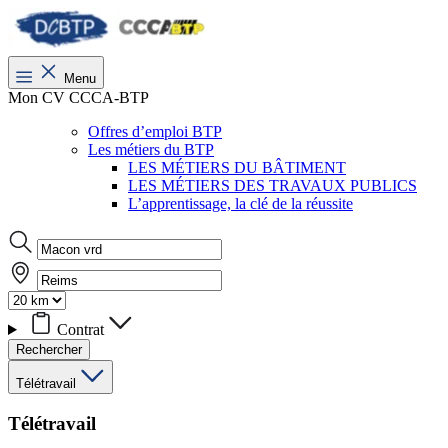
Menu
Mon CV CCCA-BTP
Offres d’emploi BTP
Les métiers du BTP
LES MÉTIERS DU BÂTIMENT
LES MÉTIERS DES TRAVAUX PUBLICS
L’apprentissage, la clé de la réussite
Contrat
Rechercher
Télétravail
Télétravail