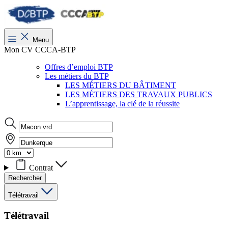
Menu
Mon CV CCCA-BTP
Offres d’emploi BTP
Les métiers du BTP
LES MÉTIERS DU BÂTIMENT
LES MÉTIERS DES TRAVAUX PUBLICS
L’apprentissage, la clé de la réussite
Contrat
Rechercher
Télétravail
Télétravail