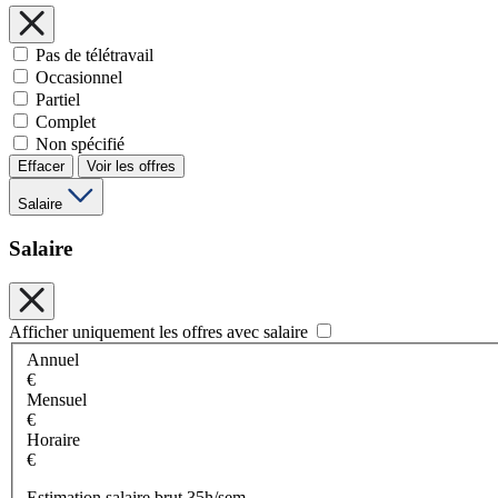
Pas de télétravail
Occasionnel
Partiel
Complet
Non spécifié
Effacer
Voir les offres
Salaire
Salaire
Afficher uniquement les offres avec salaire
Annuel
€
Mensuel
€
Horaire
€
Estimation salaire brut 35h/sem.