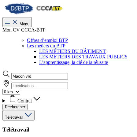
Menu
Mon CV CCCA-BTP
Offres d’emploi BTP
Les métiers du BTP
LES MÉTIERS DU BÂTIMENT
LES MÉTIERS DES TRAVAUX PUBLICS
L’apprentissage, la clé de la réussite
Contrat
Rechercher
Télétravail
Télétravail