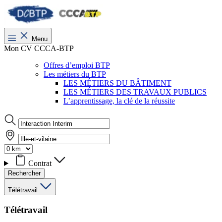
Menu
Mon CV CCCA-BTP
Offres d’emploi BTP
Les métiers du BTP
LES MÉTIERS DU BÂTIMENT
LES MÉTIERS DES TRAVAUX PUBLICS
L’apprentissage, la clé de la réussite
Contrat
Rechercher
Télétravail
Télétravail